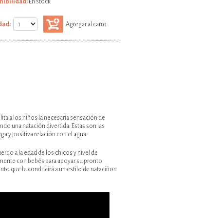
nibilidad:
En stock
dad:
Agregar al carro
ita a los niños la necesaria sensación de
ndo una natación divertida. Estas son las
rga y positiva relación con el agua.
do a la edad de los chicos y nivel de
almente con bebés para apoyar su pronto
nto que le conducirá a un estilo de nataciñon