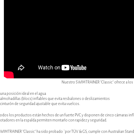
Nuestro SWIMTRAINER "Classic" ofrece a los 
 una posición ideal en el agua
 almohadillas (blocs) inflables que evita resbalones o deslizamientos
 cinturón de seguridad ajustable que evita vuelcos.
odos los productos están hechos de un fuerte PVC y disponen de cinco cámaras inflabl
lotadores en la espalda permiten montarlo con rapidez y seguridad.
WIMTRAINER "Classic" ha sido probado `por TÜV & GS, cumple con Australian Standard 