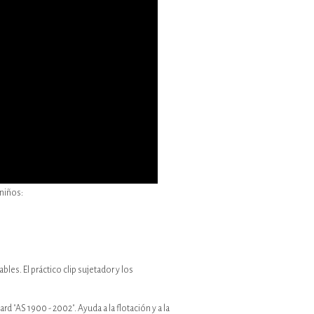
niños:
es. El práctico clip sujetador y los
"AS 1900 - 2002". Ayuda a la flotación y a la