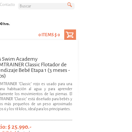
Contacto
0 ITEMS $ 0
ds Swim Academy
TRAINER Classic Flotador de
ndizaje Bebé Etapa 1 (3 meses -
os)
MTRAINER "Classic" rojo es usado para una
ana habituación al agua y para aprender
tamente los movimientos de las piernas. El
AINER "Classic" está diseñado para bebés y
los más pequeños de un peso aproximado
os 6 y los 18 kilos, ideal para los principiantes.
io: $ 25.990.-