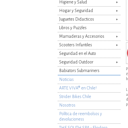
Higiene y Salud
Hogar y Seguridad
Juguetes Didacticos
Libros y Puzzles
Mamaderas y Accesorios
Scooters Infantiles
Seguridad en el Auto
Seguridad Outdoor
P
Babiators Submariners
é
b
Noticias
ARTE VIVA® en Chile!
L
a
Strider Bikes Chile
d
p
Nosotros
Política de reembolsos y
devolucioness
THE SOUTH SPA - Eliodoro