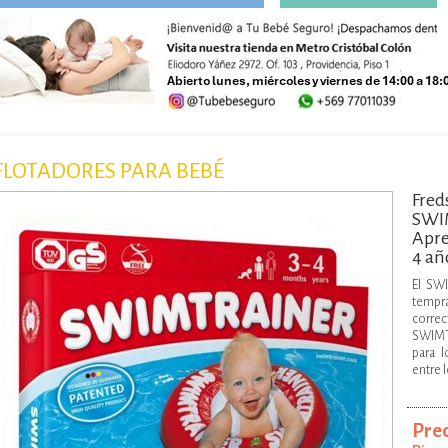
Buscar
FLOTADORES PARA BEBÉ
Fre
SWIM
Apre
4 añ
El SWI
tempr
correc
SWIMTR
para 
entre l
Prec