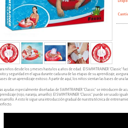
Dispo
Agregar al carro
Canti
ara niños desde los 3 meses hasta los 4 años de edad. El SWIMTRAINER "Classic" facil
xito y seguridad en el agua durante cada una de las etapas de su aprendizaje, asegura
ases de un aprendizaje exitoso. A partir de aquí, los niños sientan las bases de una la
as ayudas especialmente diseñadas de SWIMTRAINER "Classic" se introducen de acuer
prendizaje (rojo, naranja, amarillo). El SWIMTRAINER "Classic" puede ser usado igu
esarrollo. A esto le sigue una introducción gradual de nuestra técnica de entrenamie
erfecto.