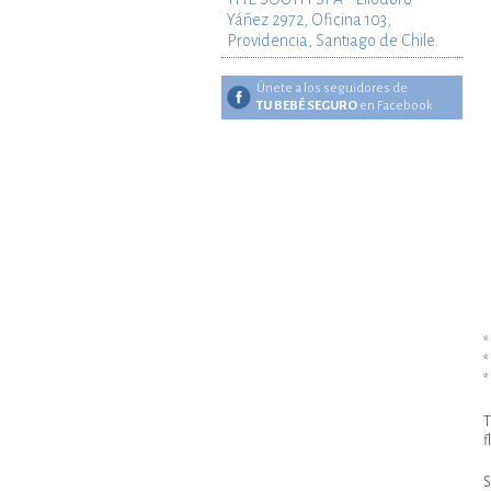
Yáñez 2972, Oficina 103,
Providencia, Santiago de Chile.
Únete a los seguidores de
TU BEBÉ SEGURO
en Facebook
*
*
*
T
f
S