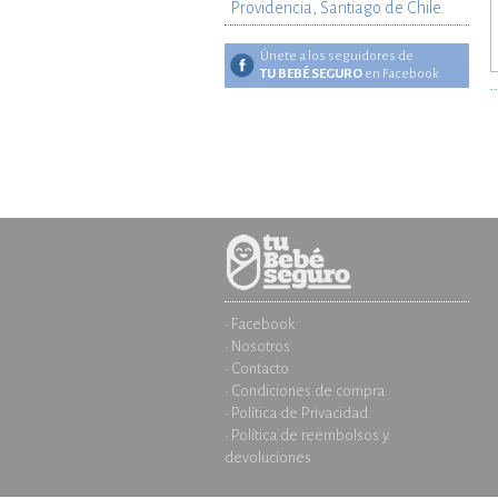
Providencia, Santiago de Chile.
Únete a los seguidores de
TU BEBÉ SEGURO
en Facebook
· Facebook
· Nosotros
· Contacto
· Condiciones de compra
· Política de Privacidad
· Política de reembolsos y
devoluciones