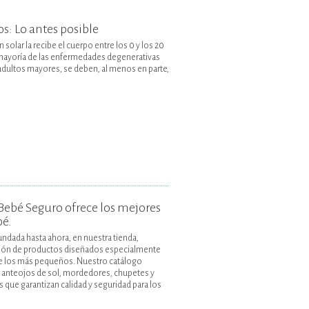
os: Lo antes posible
n solar la recibe el cuerpo entre los 0 y los 20
la mayoría de las enfermedades degenerativas
adultos mayores, se deben, al menos en parte,
Bebé Seguro ofrece los mejores
bé.
undada hasta ahora, en nuestra tienda,
ión de productos diseñados especialmente
 de los más pequeños. Nuestro catálogo
, anteojos de sol, mordedores, chupetes y
que garantizan calidad y seguridad para los