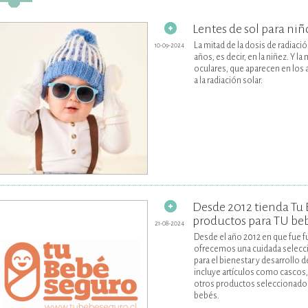
Lentes de sol para niñ
La mitad de la dosis de radiació
10-09-2024
años, es decir, en la niñez. Y 
oculares, que aparecen en los 
a la radiación solar.
Desde 2012 tienda Tu 
productos para TU be
21-08-2024
Desde el año 2012 en que fue f
ofrecemos una cuidada selecc
para el bienestar y desarrollo
incluye artículos como cascos
otros productos seleccionados 
bebés.