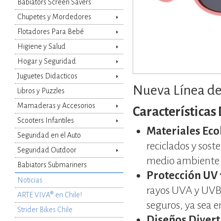
Babiators Screen Savers
Agregar al carro
Chupetes y Mordedores
Flotadores Para Bebé
Higiene y Salud
Hogar y Seguridad
Juguetes Didacticos
Nueva Línea de 
Libros y Puzzles
Mamaderas y Accesorios
Características
Scooters Infantiles
Materiales Eco
Seguridad en el Auto
reciclados y soste
Seguridad Outdoor
medio ambiente m
Babiators Submariners
Protección UV
Noticias
rayos UVA y UVB, 
ARTE VIVA® en Chile!
seguros, ya sea en
Strider Bikes Chile
Diseños Divert