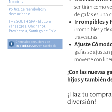
Nosotros
sentirán como ve
Política de reembolsos y
de gafas es una c
devolucioness
Irrompibles y F
THE SOUTH SPA - Eliodoro
Yáñez 2972, Oficina 103,
irrompibles y fle
Providencia, Santiago de Chile.
travesuras.
Únete a los seguidores de
Ajuste Cómodo
TU BEBÉ SEGURO
en Facebook
gafas se ajusta
moverse con libe
¡Con las nuevas ga
hijos y también d
¡Haz tu compra 
diversión!