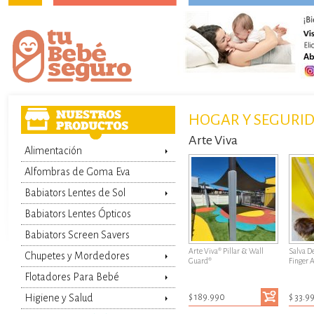
HOGAR Y SEGURI
Arte Viva
Alimentación
Alfombras de Goma Eva
Babiators Lentes de Sol
Babiators Lentes Ópticos
Babiators Screen Savers
Arte Viva® Pillar & Wall
Salva D
Chupetes y Mordedores
Guard®
Finger A
Flotadores Para Bebé
$ 189.990
$ 33.9
Higiene y Salud