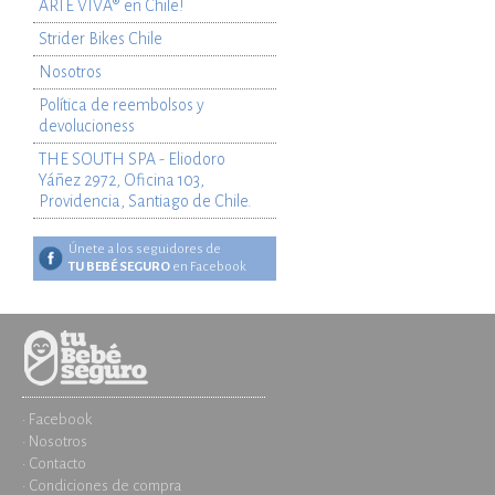
ARTE VIVA® en Chile!
Strider Bikes Chile
Nosotros
Política de reembolsos y
devolucioness
THE SOUTH SPA - Eliodoro
Yáñez 2972, Oficina 103,
Providencia, Santiago de Chile.
Únete a los seguidores de
TU BEBÉ SEGURO
en Facebook
· Facebook
· Nosotros
· Contacto
· Condiciones de compra