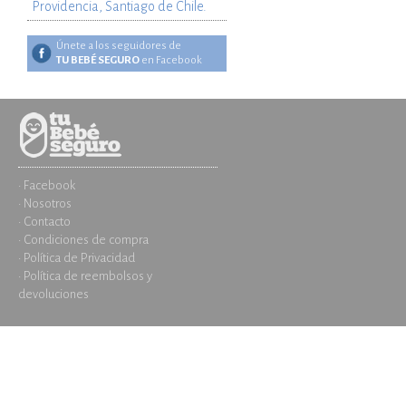
Providencia, Santiago de Chile.
Únete a los seguidores de
TU BEBÉ SEGURO
en Facebook
· Facebook
· Nosotros
· Contacto
· Condiciones de compra
· Política de Privacidad
· Política de reembolsos y
devoluciones