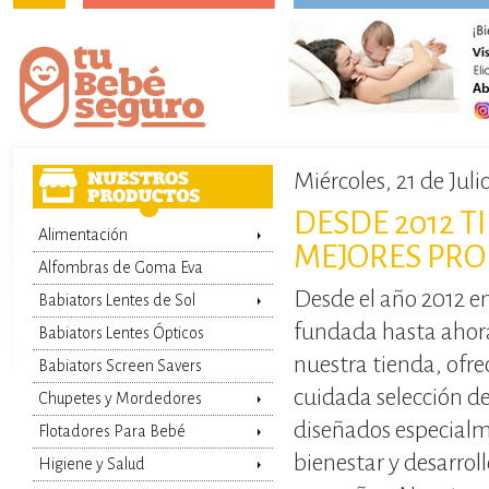
Miércoles, 21 de Juli
DESDE 2012 T
Alimentación
MEJORES PRO
Alfombras de Goma Eva
Desde el año 2012 e
Babiators Lentes de Sol
fundada hasta ahor
Babiators Lentes Ópticos
nuestra tienda, ofr
Babiators Screen Savers
cuidada selección d
Chupetes y Mordedores
diseñados especialm
Flotadores Para Bebé
bienestar y desarrol
Higiene y Salud