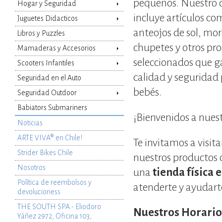
pequeños. Nuestro 
Hogar y Seguridad
incluye artículos co
Juguetes Didacticos
anteojos de sol, mo
Libros y Puzzles
chupetes y otros pr
Mamaderas y Accesorios
seleccionados que g
Scooters Infantiles
calidad y seguridad 
Seguridad en el Auto
bebés.
Seguridad Outdoor
Babiators Submariners
¡Bienvenidos a nues
Noticias
ARTE VIVA® en Chile!
Te invitamos a visit
Strider Bikes Chile
nuestros productos
Nosotros
una
tienda física 
Política de reembolsos y
atenderte y ayudarte
devolucioness
THE SOUTH SPA - Eliodoro
Nuestros Horario
Yáñez 2972, Oficina 103,