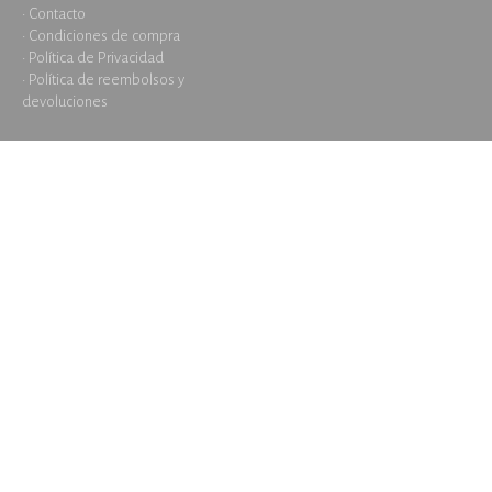
· Contacto
· Condiciones de compra
· Política de Privacidad
· Política de reembolsos y
devoluciones