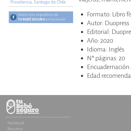
Providencia, Santiago de Chile.
Formato: Libro fí
Únete a los seguidores de
TU BEBÉ SEGURO
en Facebook
Autor: Duopress
Editorial: Duopre
Año: 2020
Idioma: Inglés
N° páginas: 20
Encuadernación: 
Edad recomendad
· Facebook
· Nosotros