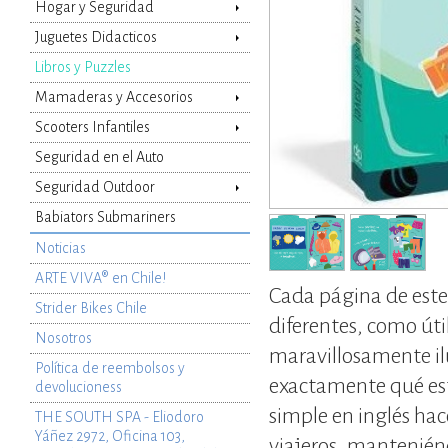
Hogar y Seguridad
Juguetes Didacticos
Libros y Puzzles
Agregar al carro
Mamaderas y Accesorios
Scooters Infantiles
Seguridad en el Auto
Seguridad Outdoor
Babiators Submariners
Noticias
ARTE VIVA® en Chile!
Cada página de este 
Strider Bikes Chile
diferentes, como úti
Nosotros
maravillosamente il
Política de reembolsos y
exactamente qué está
devolucioness
simple en inglés hac
THE SOUTH SPA - Eliodoro
Yáñez 2972, Oficina 103,
viajeros, manteniénd