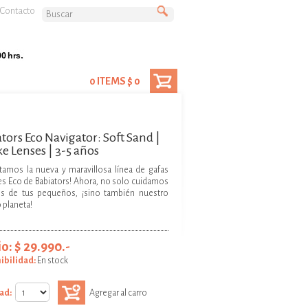
Contacto
0 ITEMS $ 0
tors Eco Navigator: Soft Sand |
 Lenses | 3-5 años
tamos la nueva y maravillosa línea de gafas
les Eco de Babiators! Ahora, no solo cuidamos
os de tus pequeños, ¡sino también nuestro
 planeta!
o: $ 29.990.-
ibilidad:
En stock
ad:
Agregar al carro