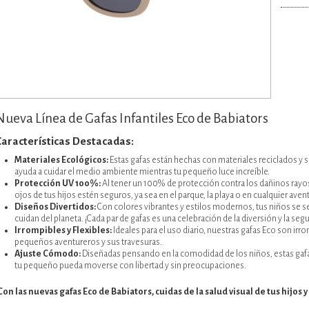
Nueva Línea de Gafas Infantiles Eco de Babiators
Características Destacadas:
Materiales Ecológicos:
Estas gafas están hechas con materiales reciclados y s
ayuda a cuidar el medio ambiente mientras tu pequeño luce increíble.
Protección UV 100%:
Al tener un 100% de protección contra los dañinos rayos
ojos de tus hijos estén seguros, ya sea en el parque, la playa o en cualquier aventur
Diseños Divertidos:
Con colores vibrantes y estilos modernos, tus niños se s
cuidan del planeta. ¡Cada par de gafas es una celebración de la diversión y la seg
Irrompibles y Flexibles:
Ideales para el uso diario, nuestras gafas Eco son irro
pequeños aventureros y sus travesuras.
Ajuste Cómodo:
Diseñadas pensando en la comodidad de los niños, estas gaf
tu pequeño pueda moverse con libertad y sin preocupaciones.
Con las nuevas gafas Eco de Babiators, cuidas de la salud visual de tus hijos