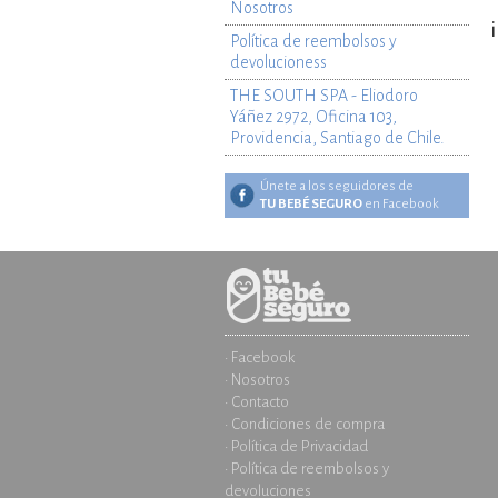
Nosotros
Política de reembolsos y
devolucioness
THE SOUTH SPA - Eliodoro
Yáñez 2972, Oficina 103,
Providencia, Santiago de Chile.
Únete a los seguidores de
TU BEBÉ SEGURO
en Facebook
· Facebook
· Nosotros
· Contacto
· Condiciones de compra
· Política de Privacidad
· Política de reembolsos y
devoluciones