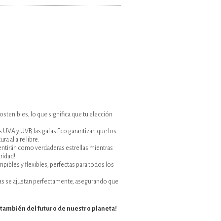
ostenibles, lo que significa que tu elección
 UVA y UVB, las gafas Eco garantizan que los
a al aire libre.
entirán como verdaderas estrellas mientras
uridad!
mpibles y flexibles, perfectas para todos los
as se ajustan perfectamente, asegurando que
 y también del futuro de nuestro planeta!