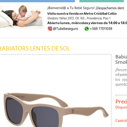
Buscar
BABIATORS LENTES DE SOL
Babia
Smoke
¡Presen
infanti
los oj
querido
Preci
Dispon
Agregar al carro
Cantid