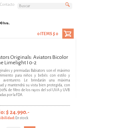
Contacto
0 ITEMS $ 0
tors Originals: Aviators Bicolor
the Limelight I 0-2
ginales y premiadas Babiators son el máximo
rimiento para niños y bebés con estilo y
tu aventurero. Le brindarán una máxima
ad y mantendrá su vista bien protegida, con
00% de filtro de los rayos del sol UVA y UVB.
adas por la FDA.
o: $ 24.990.-
ibilidad:
En stock