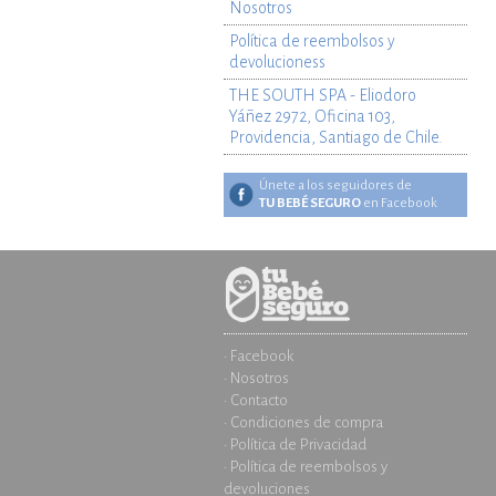
Nosotros
Política de reembolsos y
devolucioness
THE SOUTH SPA - Eliodoro
Yáñez 2972, Oficina 103,
Providencia, Santiago de Chile.
Únete a los seguidores de
TU BEBÉ SEGURO
en Facebook
· Facebook
· Nosotros
· Contacto
· Condiciones de compra
· Política de Privacidad
· Política de reembolsos y
devoluciones