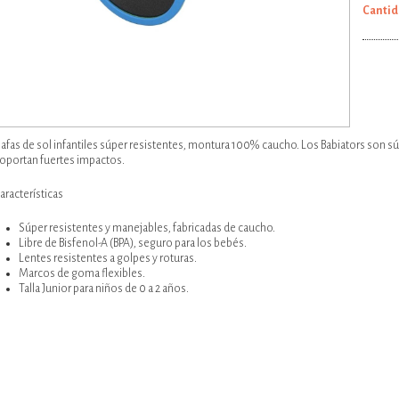
Agregar al carro
Cantid
afas de sol infantiles súper resistentes, montura 100% caucho. Los Babiators son súpe
oportan fuertes impactos.
aracterísticas
Súper resistentes y manejables, fabricadas de caucho.
Libre de Bisfenol-A (BPA), seguro para los bebés.
Lentes resistentes a golpes y roturas.
Marcos de goma flexibles.
Talla Junior para niños de 0 a 2 años.