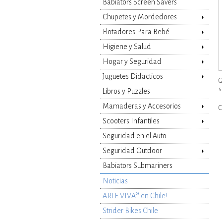
Babiators Screen Savers
Chupetes y Mordedores
Flotadores Para Bebé
Higiene y Salud
Hogar y Seguridad
Juguetes Didacticos
G
s
Libros y Puzzles
Mamaderas y Accesorios
C
Scooters Infantiles
Seguridad en el Auto
Seguridad Outdoor
Babiators Submariners
Noticias
ARTE VIVA® en Chile!
Strider Bikes Chile