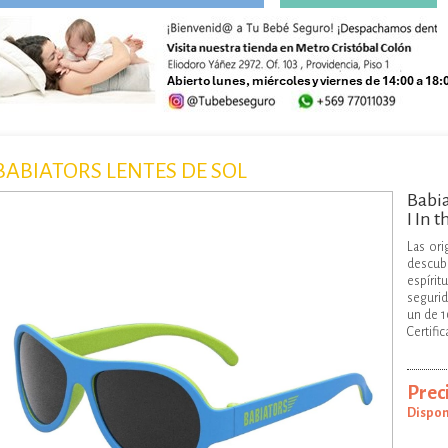
Buscar
BABIATORS LENTES DE SOL
Babia
I In 
Las ori
descub
espíri
segurid
un de 1
Certific
Preci
Dispon