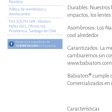
Nosotros
Durables: Nuestros l
Política de reembolsos y
impactos, los lentes 
devolucioness
THE SOUTH SPA - Eliodoro
Yáñez 2972, Oficina 103,
Asombrosos: Los Nav
Providencia, Santiago de Chile.
cool alrededor.
Únete a los seguidores de
TU BEBÉ SEGURO
en Facebook
Garantizados: La mej
cambiaremos sin cost
www.babiators.com 
Babiators® cumple c
Comercializados en 
Características