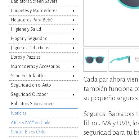
Babiators Screen Savers
Chupetes y Mordedores
Flotadores Para Bebé
Higiene y Salud
Agregar al carro
Hogar y Seguridad
Juguetes Didacticos
Libros y Puzzles
Mamaderas y Accesorios
Scooters Infantiles
Cada par ahora vien
Seguridad en el Auto
también funciona co
Seguridad Outdoor
su pequeño seguras 
Babiators Submariners
Seguros: Babiators 
Noticias
filtro UVA y UVB, lo
ARTE VIVA® en Chile!
seguridad para tu beb
Strider Bikes Chile