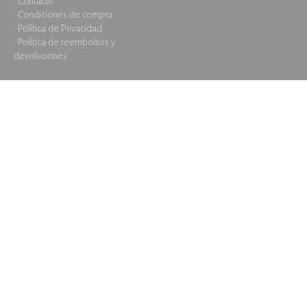
· Contacto
· Condiciones de compra
· Política de Privacidad
· Política de reembolsos y
devoluciones